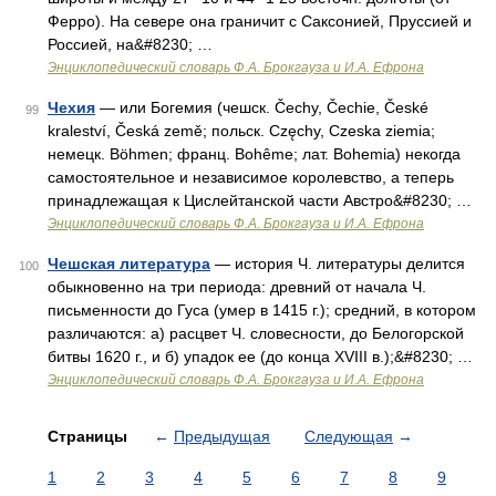
Ферро). На севере она граничит с Саксонией, Пруссией и
Россией, на&#8230; …
Энциклопедический словарь Ф.А. Брокгауза и И.А. Ефрона
Чехия
— или Богемия (чешск. Čechy, Čechie, České
99
kraleství, Česká země; польск. Częchy, Czeska ziemia;
немецк. Böhmen; франц. Bohême; лат. Bohemia) некогда
самостоятельное и независимое королевство, а теперь
принадлежащая к Цислейтанской части Австро&#8230; …
Энциклопедический словарь Ф.А. Брокгауза и И.А. Ефрона
Чешская литература
— история Ч. литературы делится
100
обыкновенно на три периода: древний от начала Ч.
письменности до Гуса (умер в 1415 г.); средний, в котором
различаются: а) расцвет Ч. словесности, до Белогорской
битвы 1620 г., и б) упадок ее (до конца XVIII в.);&#8230; …
Энциклопедический словарь Ф.А. Брокгауза и И.А. Ефрона
Страницы
←
Предыдущая
Следующая
→
1
2
3
4
5
6
7
8
9