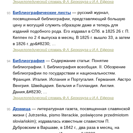
Энциклопедический словарь Ф.А. Брокгауза и И.А. Ефрона
Библиографические листы
— русский журнал,
93
посвященный библиографии, представляющий большую
цену и могущий служить образцом даже и теперь для
изданий подобного рода. Его издавал в СПб. в 1825 26 г. П.
Кеппен по 2 4 выпуска в месяц. В 1825 г. вышло 33, а затем
в 1826 г. до&#8230; …
Энциклопедический словарь Ф.А. Брокгауза и И.А. Ефрона
Библиография
— Содержание статьи: Понятие
94
библиографии. I. Библиография всеобщая. II. Обозрение
би6лиографии по государствам и национальностям.
Франция. Италия. Испания и Португалия. Германия. Австро
Венгрия. Швейцария. Бельгия и Голландия. Англия.
Дания,&#8230; …
Энциклопедический словарь Ф.А. Брокгауза и И.А. Ефрона
Денница
— литературная газета, посвященная славянской
95
жизни ( Jutrzenka, pismo literackie, poświęcone przedmiotom
sloviańskim); издавалась известным славистом П.
Дубровским в Варшаве, в 1842 г., два раза в месяц, на