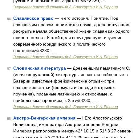
русском и польском яз. Издателем&#8230; …
Энциклопедический словарь Ф.А. Брокгауза и И.А. Ефрона
Славянское право
— и его история. Понятие. Под
96
славянским правом понимается наука, долженствующая
раскрыть начала общественной жизни славян как одного
единого целого. К этой цели ведут два пути: изучение
современного юридического и политического
состояния&#8230; …
Энциклопедический словарь Ф.А. Брокгауза и И.А. Ефрона
Словинская литература
— Древнейшим памятником С.
97
(иначе хорутанской) литературы являются найденные в
Баварии известные фрейзингенские отрывки: три
славянские статьи (формулы исповеди и отрывок
поучения), писанные латиницею и относимые, с
наибольшим вероятием, к Х в.&#8230; …
Энциклопедический словарь Ф.А. Брокгауза и И.А. Ефрона
Австро-Венгерская империя
— I Его Апостольского
98
Величества, императора Австрии и короля Венгрии .
Империя расположена между 42° 10 15 и 51° 3 27 северн.
широты и между 27° 10 и 44° 1 25 восточн. долготы (от