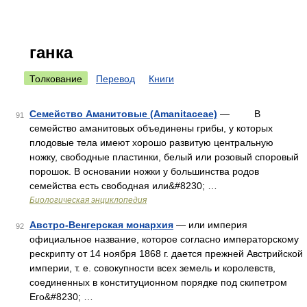
ганка
Толкование
Перевод
Книги
Семейство Аманитовые (Amanitaceae)
— В
91
семейство аманитовых объединены грибы, у которых
плодовые тела имеют хорошо развитую центральную
ножку, свободные пластинки, белый или розовый споровый
порошок. В основании ножки у большинства родов
семейства есть свободная или&#8230; …
Биологическая энциклопедия
Австро-Венгерская монархия
— или империя
92
официальное название, которое согласно императорскому
рескрипту от 14 ноября 1868 г. дается прежней Австрийской
империи, т. е. совокупности всех земель и королевств,
соединенных в конституционном порядке под скипетром
Его&#8230; …